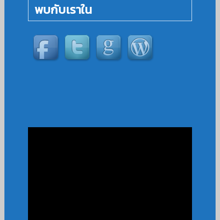
พบกับเราใน