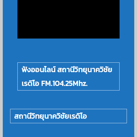
ฟังออนไลน์ สถานีวิทยุนาควิชัย
เรดิโอ FM.104.25Mhz.
สถานีวิทยุนาควิชัยเรดิโอ