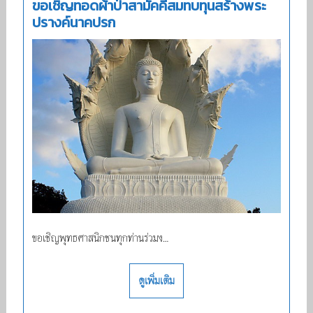
ขอเชิญทอดผ้าป่าสามัคคีสมทบทุนสร้างพระ
ปรางค์นาคปรก
ขอเชิญพุทธศาสนิกชนทุกท่านร่วมง…
ดูเพิ่มเติม