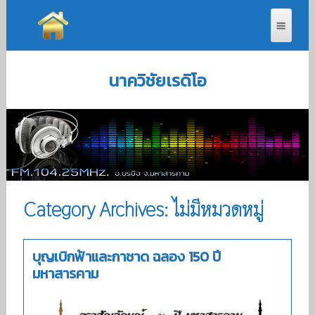
นาควิชัยเรดิโอ
Category Archives: ไม่มีหมวดหมู่
บุญเบิกฟ้าและกาชาด ฉลอง 150 ปี
มหาสารคาม